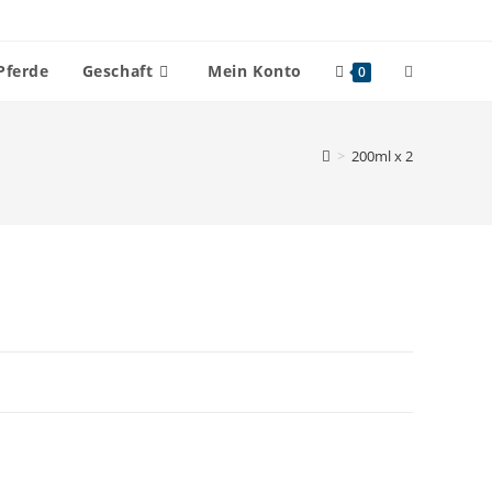
Website-
Pferde
Geschaft
Mein Konto
0
Suche
>
200ml x 2
umschalten