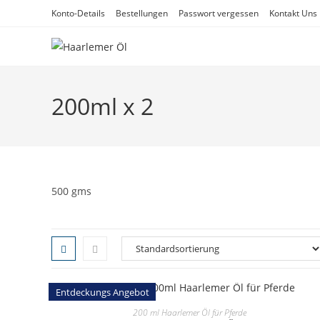
Zum
Konto-Details
Bestellungen
Passwort vergessen
Kontakt Uns​
Inhalt
springen
200ml x 2
500 gms
Entdeckungs Angebot
SELECT OPTIONS
200 ml Haarlemer Öl für Pferde