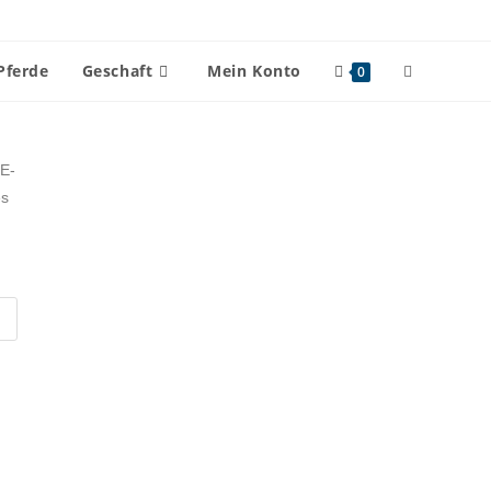
Pferde
Geschaft
Mein Konto
0
 E-
es