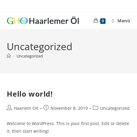
Zum
Inhalt
springen
Menü
0
Uncategorized
>
Uncategorized
Hello world!
Beitrags-
Beitrag
Beitrags-
Haarlem Oil
November 8, 2019
Uncategorized
Autor:
veröffentlicht:
Kategorie:
Welcome to WordPress. This is your first post. Edit or delete
it, then start writing!