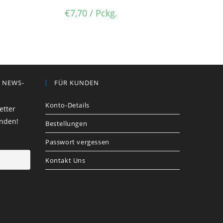
€
7,70
/ Pckg.
R NEWS-
FÜR KUNDEN
Konto-Details
etter
enden!
Bestellungen
Passwort vergessen
Kontakt Uns​