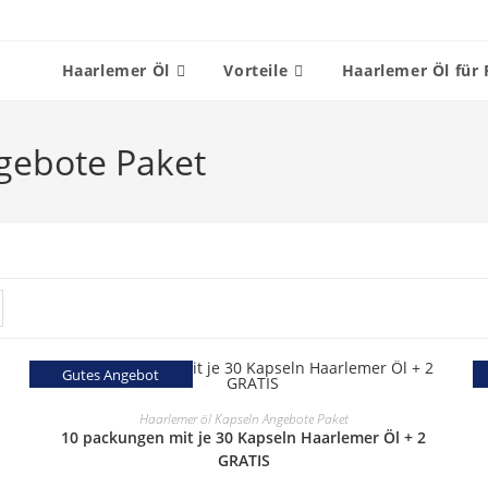
Haarlemer Öl
Vorteile
Haarlemer Öl für 
gebote Paket
Gutes Angebot
SELECT OPTIONS
Haarlemer öl Kapseln Angebote Paket
10 packungen mit je 30 Kapseln Haarlemer Öl + 2
GRATIS