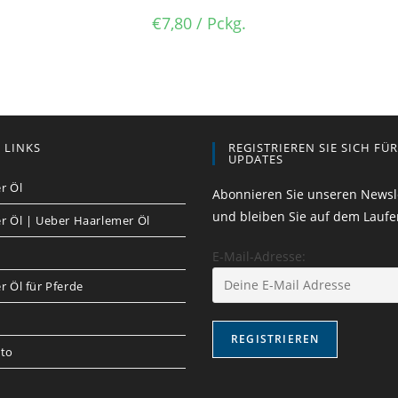
€
7,80
/ Pckg.
 LINKS
REGISTRIEREN SIE SICH FÜ
UPDATES
r Öl
Abonnieren Sie unseren Newsl
und bleiben Sie auf dem Lauf
r Öl | Ueber Haarlemer Öl
E-Mail-Adresse:
 Öl für Pferde
to