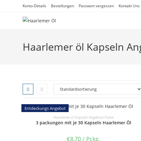
Zum
Konto-Details
Bestellungen
Passwort vergessen
Kontakt Uns​
Inhalt
springen
Haarlemer öl Kapseln An
Entdeckungs Angebot
SELECT OPTIONS
Haarlemer öl Kapseln Angebote Paket
3 packungen mit je 30 Kapseln Haarlemer Öl
€
8,70
/ Pckg.